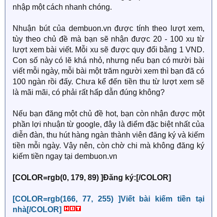
nhập một cách nhanh chóng.
Nhuận bút của dembuon.vn được tính theo lượt xem,
tùy theo chủ đề mà bạn sẽ nhận được 20 - 100 xu từ
lượt xem bài viết. Mỗi xu sẽ được quy đổi bằng 1 VND.
Con số này có lẽ khá nhỏ, nhưng nếu bạn có mười bài
viết mỗi ngày, mỗi bài một trăm người xem thì bạn đã có
100 ngàn rồi đấy. Chưa kể đến tiền thu từ lượt xem sẽ
là mãi mãi, có phải rất hấp dẫn đúng không?
Nếu bạn đăng một chủ đề hot, bạn còn nhận được một
phần lợi nhuận từ google, đây là điểm đặc biệt nhất của
diễn đàn, thu hút hàng ngàn thành viên đăng ký và kiếm
tiền mỗi ngày. Vậy nên, còn chờ chi mà không đăng ký
kiếm tiền ngay tại dembuon.vn
[COLOR=rgb(0, 179, 89) ]Đăng ký:[/COLOR]
[COLOR=rgb(166, 77, 255) ]Viết bài kiếm tiền tại
nhà[/COLOR]