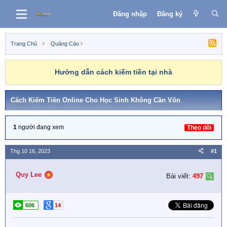
Đăng nhập
Đăng ký
Trang Chủ
Quảng Cáo
Hướng dẫn cách kiếm tiền tại nhà
Cách Kiếm Tiền Online Cho Học Sinh Không Cần Vốn
1
người đang xem
Theo dõi
Thg 10 16, 2023
#1
Quy Lee
Bài viết:
497
606
14