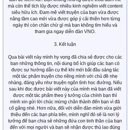
đàn để kiếm xu.. Bạn không những được thõa đam mê
mà còn thể tích lũy được nhiều kinh nghiệm viết content
siêu hữu ích. Đam mê viết truyện của bạn vừa được
nâng tầm cao mới vừa được góp ý cải thiện hơn từng
ngày thì còn chần chừ gì mà bạn không tìm hiểu và
tham gia ngay diễn đàn VNO.
3. Kết luận
Qua bài viết này mình hy vọng đã chia sẻ được cho các
bạn những thông tin, nội dung bổ ích giúp các bạn có
được sự hướng dẫn cụ thể khi mới bắt đầu sáng tác
một tác phẩm truyện cho riêng mình với chủ đề nhẹ
nhàng, đáng yêu như truyện ngôn tình học đường. Nếu
sau khi đọc được bài viết này của mình mà bạn đã viết
được một tác phẩm theo ý tưởng của chính bạn thì
mình xin gửi lời chúc mừng chân thành đến bạn vì đã
cố gắng nhé. Hơn nữa, đối với diễn đàn mình vừa giới
thiệu đến các bạn phía trên, mình nghĩ đó sẽ là nơi lý
tưởng để bạn chia sẻ những đứa con tinh thần của bạn