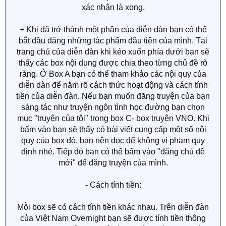
Đặt tên và mật khẩu theo yêu cầu diễn đàn, sau đó đợi
xác nhận là xong.
+ Khi đã trở thành một phần của diễn đàn bạn có thể
bắt đầu đăng những tác phẩm đầu tiên của mình. Tại
trang chủ của diễn đàn khi kéo xuốn phía dưới bạn sẽ
thấy các box nội dung được chia theo từng chủ đề rõ
ràng. Ở Box A bạn có thể tham khảo các nội quy của
diễn dàn để nắm rõ cách thức hoạt động và cách tính
tiền của diễn đàn. Nếu bạn muốn đăng truyện của bạn
sáng tác như truyện ngôn tình học đường bạn chọn
mục "truyện của tôi" trong box C- box truyện VNO. Khi
bấm vào bạn sẽ thấy có bài viết cung cấp một số nội
quy của box đó, bạn nên đọc để không vi phạm quy
định nhé. Tiếp đó bạn có thể bấm vào "đăng chủ đề
mới" để đăng truyện của mình.
- Cách tính tiền:
Mỗi box sẽ có cách tính tiền khác nhau. Trên diễn đàn