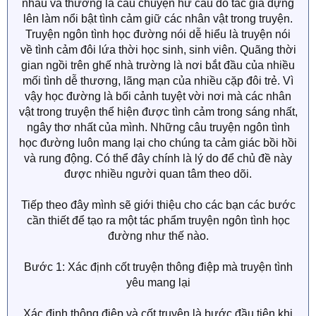
nhau và thường là câu chuyện hư cấu do tác giả dựng
lên làm nổi bật tình cảm giữ các nhân vật trong truyện.
Truyện ngôn tình học đường nói dễ hiểu là truyện nói
về tình cảm đôi lứa thời học sinh, sinh viên. Quãng thời
gian ngồi trên ghế nhà trường là nơi bắt đầu của nhiều
mối tình dễ thương, lãng mạn của nhiều cặp đôi trẻ. Vì
vậy học đường là bối cảnh tuyệt vời nơi mà các nhân
vật trong truyện thể hiện được tình cảm trong sáng nhất,
ngây thơ nhất của mình. Những câu truyện ngôn tình
học đường luôn mang lại cho chúng ta cảm giác bồi hồi
và rung động. Có thể đây chính là lý do để chủ đề này
được nhiều người quan tâm theo dõi.
Tiếp theo đây mình sẽ giới thiệu cho các bạn các bước
cần thiết để tạo ra một tác phẩm truyện ngôn tình học
đường như thế nào.
Bước 1: Xác định cốt truyện thông điệp mà truyện tình
yêu mang lại
Xác định thông điệp và cốt truyện là bước đầu tiên khi