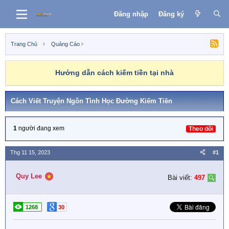
Đăng nhập
Đăng ký
Trang Chủ
Quảng Cáo
Hướng dẫn cách kiếm tiền tại nhà
Cách Viết Truyện Ngôn Tình Học Đường Kiếm Tiền
1
người đang xem
Theo dõi
Thg 11 15, 2023
#1
Quy Lee
Bài viết:
497
1268
30