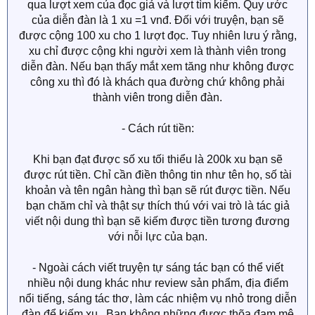
của Việt Nam Overnight bạn sẽ được tính tiền thông
qua lượt xem của đọc giả và lượt tìm kiếm. Quy ước
của diễn đàn là 1 xu =1 vnđ. Đối với truyện, bạn sẽ
được cộng 100 xu cho 1 lượt đọc. Tuy nhiên lưu ý rằng,
xu chỉ được cộng khi người xem là thành viên trong
diễn đàn. Nếu bạn thấy mắt xem tăng như không được
công xu thì đó là khách qua đường chứ không phải
thành viên trong diễn đàn.
- Cách rút tiền:
Khi bạn đạt được số xu tối thiểu là 200k xu bạn sẽ
được rút tiền. Chỉ cần điền thông tin như tên họ, số tài
khoản và tên ngân hàng thì bạn sẽ rút được tiền. Nếu
bạn chăm chỉ và thật sự thích thú với vai trò là tác giả
viết nội dung thì bạn sẽ kiếm được tiền tương đương
với nỗi lực của bạn.
- Ngoài cách viết truyện tự sáng tác bạn có thể viết
nhiều nội dung khác như review sản phẩm, địa điểm
nổi tiếng, sáng tác thơ, làm các nhiệm vụ nhỏ trong diễn