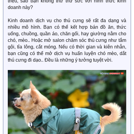
triệu, sao bạn không thử thử sức với hình thức kinh
doanh này?
Kinh doanh dịch vụ cho thú cưng sẽ rất đa dạng và
nhiều mô hình. Bạn có thể kết hợp bán đồ ăn, thức
uống, chuồng, quần áo, chăn gối, hay giường nằm cho
chó, mèo.. Hoặc mở salon chăm sóc thú cưng như tắm
gội, tỉa lông, cắt móng. Nếu có thời gian và kiên nhẫn,
bạn cũng có thể mở dịch vụ huấn luyện chó mèo, dắt
thú cưng đi dạo.. Đều là những ý tưởng tuyệt vời.