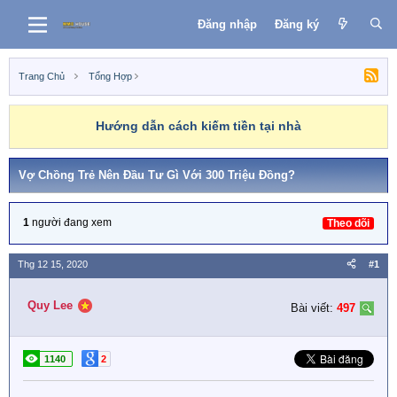
Đăng nhập
Đăng ký
Trang Chủ
Tổng Hợp
Hướng dẫn cách kiếm tiền tại nhà
Vợ Chồng Trẻ Nên Đầu Tư Gì Với 300 Triệu Đồng?
1
người đang xem
Theo dõi
Thg 12 15, 2020
#1
Quy Lee
Bài viết:
497
1140
2