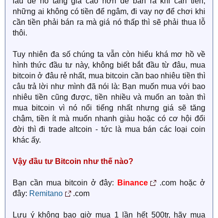
lâu để nó tăng giá cao hơn để bán ra khi cần tiền,
những ai không có tiền để ngâm, đi vay nợ để chơi khi
cần tiền phải bán ra mà giá nó thấp thì sẽ phải thua lỗ
thôi.
Tuy nhiên đa số chúng ta vẫn còn hiểu khá mơ hồ về
hình thức đầu tư này, không biết bắt đầu từ đâu, mua
bitcoin ở đâu rẻ nhất, mua bitcoin cần bao nhiêu tiền thì
câu trả lời như mình đã nói là: Bạn muốn mua với bao
nhiêu tiền cũng được, tiền nhiều và muốn an toàn thì
mua bitcoin vì nó nổi tiếng nhất nhưng giá sẽ tăng
chậm, tiền ít mà muốn nhanh giàu hoặc có cơ hội đổi
đời thì đi trade altcoin - tức là mua bán các loại coin
khác ấy.
Vậy đầu tư Bitcoin như thế nào?
Bạn cần mua bitcoin ở đây:
Binance
.com hoặc ở
đây:
Remitano
.com
Lưu ý không bao giờ mua 1 lần hết 500tr, hãy mua