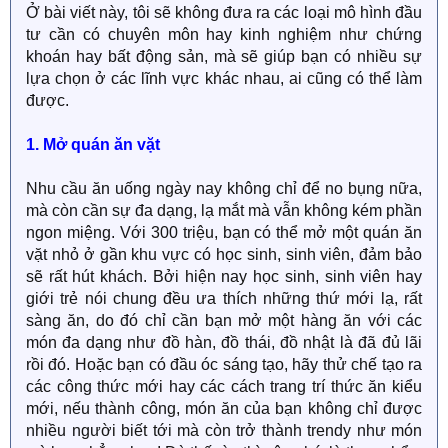
Ở bài viết này, tôi sẽ không đưa ra các loại mô hình đầu
tư cần có chuyên môn hay kinh nghiệm như chứng
khoán hay bất động sản, mà sẽ giúp bạn có nhiều sự
lựa chọn ở các lĩnh vực khác nhau, ai cũng có thể làm
được.
1. Mở quán ăn vặt
Nhu cầu ăn uống ngày nay không chỉ để no bụng nữa,
mà còn cần sự đa dạng, lạ mắt mà vẫn không kém phần
ngon miệng. Với 300 triệu, bạn có thể mở một quán ăn
vặt nhỏ ở gần khu vực có học sinh, sinh viên, đảm bảo
sẽ rất hút khách. Bởi hiện nay học sinh, sinh viên hay
giới trẻ nói chung đều ưa thích những thứ mới lạ, rất
sàng ăn, do đó chỉ cần bạn mở một hàng ăn với các
món đa dạng như đồ hàn, đồ thái, đồ nhật là đã đủ lãi
rồi đó. Hoặc bạn có đầu óc sáng tạo, hãy thử chế tạo ra
các công thức mới hay các cách trang trí thức ăn kiểu
mới, nếu thành công, món ăn của bạn không chỉ được
nhiều người biết tới mà còn trở thành trendy như món