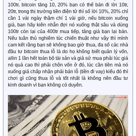
100tr, bitcoin tăng 10, 20% bạn có thể bán đi lời 10tr,
20tr, trong thị trường tiền điện tử thì số lời 10%, 20% chỉ
cần 1 vài ngày thậm chí 1 vài giờ, nếu bitcoin xuống
giá, bạn hãy kiên nhẫn đợi nó xuống thật sâu và dùng
100tr còn lại của 400tr mua tiếp, tăng giá bạn lại bán.
Nếu tuân thủ nghiêm túc chiến thuật như vậy thì mình
cam kết rằng bạn sẽ không bao giờ thua, đa số các nhà
đầu tư bitcoin thua lỗ là do họ không biết quản lý vốn,
allin 1 lần hết toàn bộ tài sản và giả sử mua phải lúc giá
nó quá cao thì phải chôn vốn ở đó, lúc cần tiền mà nó
xuống giá chấp nhận phải bán lỗ (tiền đi vay) kiểu đó thì
chơi gì cũng thua lỗ và tốt nhất là không nên đầu tư
kinh doanh vì bạn không có duyên.