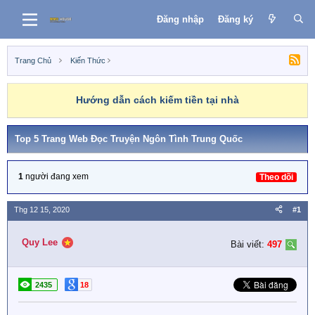
Đăng nhập
Đăng ký
Trang Chủ
Kiến Thức
Hướng dẫn cách kiếm tiền tại nhà
Top 5 Trang Web Đọc Truyện Ngôn Tình Trung Quốc
1
người đang xem
Theo dõi
Thg 12 15, 2020
#1
Quy Lee
Bài viết:
497
2435
18