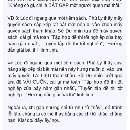
"Không có gì, chỉ là BẮT GẶP một người quen mà thôi."
VD 3: Lúc đi ngang qua một tiệm sách, Phù Ly thấy mấy
quyển sách sắp xếp rất bắt mắt nên đi vào chọn mấy
quyển sách tham khảo. Sở Dư nhìn tựa đề mấy quyển
sách, cái gì mà toàn "Tập hợp đề thi tốt nghiệp của bảy
năm gần nhất", "Tuyển tập đề thi tốt nghiệp", "Hướng
dẫn giải bài thi" linh tinh.
=> Lúc đi ngang qua một tiệm sách, Phù Ly thấy cửa
hàng sắp xếp rất bắt mắt nên nảy hứng muốn đi vào lựa
mấy quyển TÀI LIỆU tham khảo. Sở Dư nhìn lướt qua
tựa đề VÀI CUỐN, cái gì mà toàn "Tập hợp đề thi tốt
nghiệp của bảy năm gần nhất", "Tuyển tập đề thi tốt
nghiệp", "Hướng dẫn giải bài thi" linh tinh.
Ngoài ra, khi gặp những chỉ từ như từ "này", để tránh
lỗi lặp, chúng ta có thể thay bằng các chỉ từ khác, chẳng
hạn: Kia/ đó/ đấy/ ấy/ nọ/..