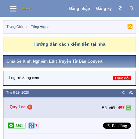
Đăng nhập
Đăng ký
Trang Chủ
Tổng Hợp
Hướng dẫn cách kiếm tiền tại nhà
Chia Sẻ Kinh Nghiệm Edit Truyện Từ Bản Convert
1
người đang xem
Theo dõi
Thg 6 19, 2020
#1
Quy Lee
Bài viết:
497
2301
7