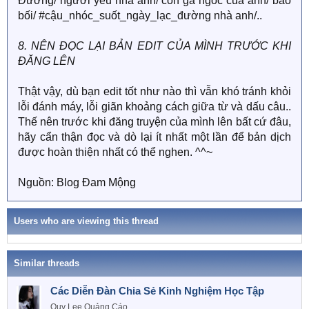
Đường/ người yêu nhà anh/ con gà ngốc của anh/ bảo
bối/ #cậu_nhóc_suốt_ngày_lạc_đường nhà anh/..
8. NÊN ĐỌC LẠI BẢN EDIT CỦA MÌNH TRƯỚC KHI
ĐĂNG LÊN
Thật vậy, dù bạn edit tốt như nào thì vẫn khó tránh khỏi
lỗi đánh máy, lỗi giãn khoảng cách giữa từ và dấu câu..
Thế nên trước khi đăng truyện của mình lên bất cứ đâu,
hãy cẩn thận đọc và dò lại ít nhất một lần để bản dịch
được hoàn thiện nhất có thể nghen. ^^~
Nguồn: Blog Đam Mộng
Users who are viewing this thread
Similar threads
Các Diễn Đàn Chia Sẻ Kinh Nghiệm Học Tập
Quy Lee
Quảng Cáo