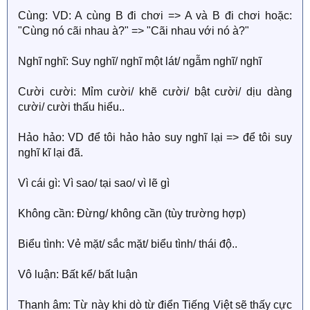
Cùng: VD: A cùng B đi chơi => A và B đi chơi hoặc:
"Cùng nó cãi nhau à?" => "Cãi nhau với nó à?"
Nghĩ nghĩ: Suy nghĩ/ nghĩ một lát/ ngẫm nghĩ/ nghĩ
Cười cười: Mỉm cười/ khẽ cười/ bật cười/ dịu dàng
cười/ cười thấu hiểu..
Hảo hảo: VD để tôi hảo hảo suy nghĩ lại => để tôi suy
nghĩ kĩ lại đã.
Vì cái gì: Vì sao/ tại sao/ vì lẽ gì
Không cần: Đừng/ không cần (tùy trường hợp)
Biểu tình: Vẻ mặt/ sắc mặt/ biểu tình/ thái độ..
Vô luận: Bất kể/ bất luận
Thanh âm: Từ này khi dò từ điển Tiếng Việt sẽ thấy cực