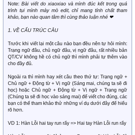
Note:
Bài viết do xiaoxiao và mình đúc kết trong quá
trình tụi mình mày mò edit, chỉ mang tính chất tham
khảo, bạn nào quan tâm thì cùng thảo luận nhé ❤
1. VỀ CẤU TRÚC CÂU
Trước khi viết lại một câu nào bạn đều nên tự hỏi mình:
Trạng ngữ đâu, chủ ngữ đâu, vị ngữ đâu, rất nhiều bản
QT/CV không hề có chủ ngữ thì mình phải tự thêm vào
cho đầy đủ.
Ngoài ra thì mình hay xét câu theo thứ tự: Trạng ngữ +
Chủ ngữ + Động từ + Vị ngữ (Sáng mai, chúng ta sẽ đi
học) hoặc Chủ ngữ + Động từ + Vị ngữ + Trạng ngữ
(Chúng ta sẽ đi học vào sáng mai) để viết cho đúng, các
bạn có thể tham khảo thử những ví dụ dưới đây để hiểu
rõ hơn.
VD 1: Hàn Lỗi hai tay run rẩy => Hai tay Hàn Lỗi run rẩy