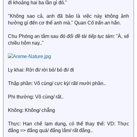
đi khoảng hai ba lần gì đó."
"Không sao cả, anh đã bảo là việc này không ảnh
hưởng gì đến cơ thể anh mà." Quan Cố
trấn an
hắn.
Chu Phóng an tâm sau đó
đổi đề tài tiếp tục tám
: "À, xế
chiều hôm nay.."
Ly khai: Rời đi/ rời bỏ/ bỏ đi/ đi
Thập phần: Vô cùng/ cực kỳ/ rất/ mười phần..
Phi thường: Vô cùng/ rất..
Không: Không/ chẳng
Thực: Hạn chế lạm dụng, có thể thay thế: VD: Thực
đắng => đắng quá/ đắng lắm/ rất đắng..