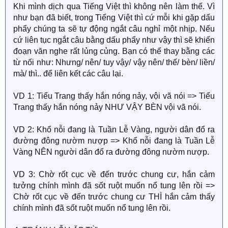
Khi mình dịch qua Tiếng Việt thì không nên làm thế. Vì
như bạn đã biết, trong Tiếng Việt thì cứ mỗi khi gặp dấu
phẩy chúng ta sẽ tự động ngắt câu nghỉ một nhịp. Nếu
cứ liên tục ngắt câu bằng dấu phẩy như vậy thì sẽ khiến
đoạn văn nghe rất lủng củng. Bạn có thể thay bằng các
từ nối như: Nhưng/ nên/ tuy vậy/ vậy nên/ thế/ bèn/ liền/
mà/ thì.. để liên kết các câu lại.
VD 1: Tiểu Trang thấy hắn nóng nảy, vội vã nói => Tiểu
Trang thấy hắn nóng nảy NHƯ VẬY BÈN vội vã nói.
VD 2: Khổ nỗi đang là Tuần Lễ Vàng, người dân đổ ra
đường đông nườm nượp => Khổ nỗi đang là Tuần Lễ
Vàng NÊN người dân đổ ra đường đông nườm nượp.
VD 3: Chờ rốt cục về đến trước chung cư, hắn cảm
tưởng chính mình đã sốt ruột muốn nổ tung lên rồi =>
Chờ rốt cục về đến trước chung cư THÌ hắn cảm thấy
chính mình đã sốt ruột muốn nổ tung lên rồi.