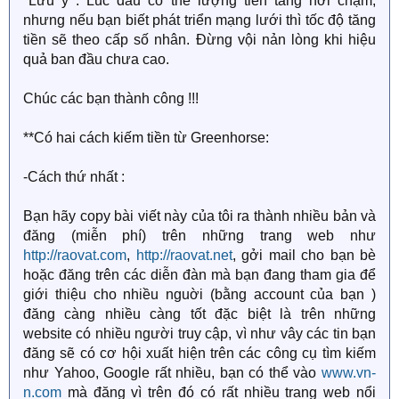
*Lưu ý : Lúc đầu có thể lượng tiền tăng hơi chậm,
nhưng nếu bạn biết phát triển mạng lưới thì tốc độ tăng
tiền sẽ theo cấp số nhân. Đừng vội nản lòng khi hiệu
quả ban đầu chưa cao.
Chúc các bạn thành công !!!
**Có hai cách kiếm tiền từ Greenhorse:
-Cách thứ nhất :
Bạn hãy copy bài viết này của tôi ra thành nhiều bản và
đăng (miễn phí) trên những trang web như
http://raovat.com
,
http://raovat.net
, gởi mail cho bạn bè
hoặc đăng trên các diễn đàn mà bạn đang tham gia để
giới thiệu cho nhiều nguời (bằng account của bạn )
đăng càng nhiều càng tốt đặc biệt là trên những
website có nhiều người truy cập, vì như vây các tin bạn
đăng sẽ có cơ hội xuất hiện trên các công cụ tìm kiếm
như Yahoo, Google rất nhiều, bạn có thể vào
www.vn-
n.com
mà đăng vì trên đó có rất nhiều trang web nổi