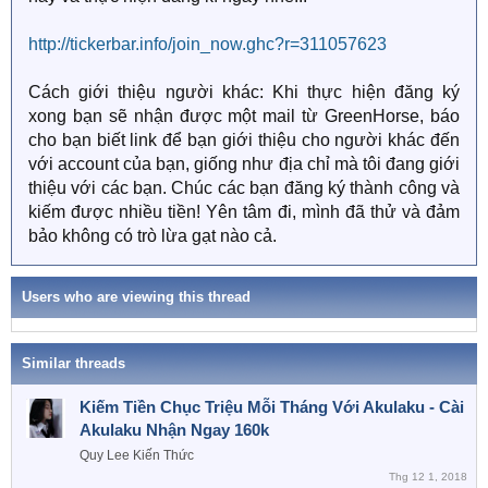
http://tickerbar.info/join_now.ghc?r=311057623
Cách giới thiệu người khác: Khi thực hiện đăng ký
xong bạn sẽ nhận được một mail từ GreenHorse, báo
cho bạn biết link để bạn giới thiệu cho người khác đến
với account của bạn, giống như địa chỉ mà tôi đang giới
thiệu với các bạn. Chúc các bạn đăng ký thành công và
kiếm được nhiều tiền! Yên tâm đi, mình đã thử và đảm
bảo không có trò lừa gạt nào cả.
Users who are viewing this thread
Similar threads
Kiếm Tiền Chục Triệu Mỗi Tháng Với Akulaku - Cài
Akulaku Nhận Ngay 160k
Quy Lee
Kiến Thức
Thg 12 1, 2018