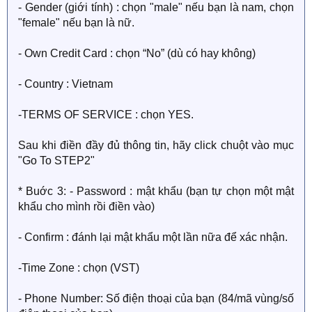
- Gender (giới tính) : chọn "male" nếu bạn là nam, chọn
"female" nếu bạn là nữ.
- Own Credit Card : chọn “No” (dù có hay không)
- Country : Vietnam
-TERMS OF SERVICE : chọn YES.
Sau khi điền đầy đủ thông tin, hãy click chuột vào mục
"Go To STEP2"
* Buớc 3: - Password : mật khẩu (bạn tự chọn một mật
khẩu cho mình rồi điền vào)
- Confirm : đánh lại mật khẩu một lần nữa để xác nhận.
-Time Zone : chọn (VST)
- Phone Number: Số điện thoại của bạn (84/mã vùng/số