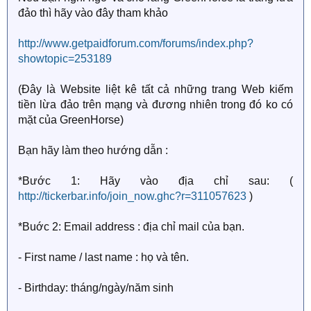
đảo thì hãy vào đây tham khảo
http://www.getpaidforum.com/forums/index.php?
showtopic=253189
(Đây là Website liệt kê tất cả những trang Web kiếm
tiền lừa đảo trên mạng và đương nhiên trong đó ko có
mặt của GreenHorse)
Bạn hãy làm theo hướng dẫn :
*Bước 1: Hãy vào địa chỉ sau: (
http://tickerbar.info/join_now.ghc?r=311057623
)
*Buớc 2: Email address : địa chỉ mail của bạn.
- First name / last name : họ và tên.
- Birthday: tháng/ngày/năm sinh