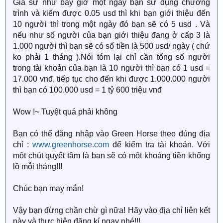
Giả sử như bây giờ một ngày bạn sử dụng chương
trình và kiếm được 0.05 usd thì khi bạn giới thiệu đến
10 người thì trong một ngày đó bạn sẽ có 5 usd . Và
nếu như số người của bạn giới thiệu đang ở cấp 3 là
1.000 người thì bạn sẽ có số tiền là 500 usd/ ngày ( chứ
ko phải 1 tháng ).Nói tóm lại chỉ cần tổng số người
trong tài khoản của bạn là 10 người thì bạn có 1 usd =
17.000 vnđ, tiếp tục cho đến khi được 1.000.000 người
thì bạn có 100.000 usd = 1 tỷ 600 triệu vnđ
Wow !~ Tuyệt quá phải không
Bạn có thể đăng nhập vào Green Horse theo đúng địa
chỉ :
www.greenhorse.com
để kiểm tra tài khoản. Với
một chút quyết tâm là bạn sẽ có một khoảng tiền khổng
lồ mỗi tháng!!!
Chúc bạn may mắn!
Vậy bạn đừng chần chừ gì nữa! Hãy vào địa chỉ liên kết
này và thực hiện đăng kí ngay nhé!!!