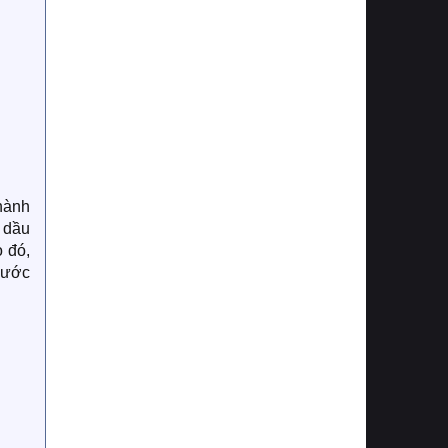
hành
 dầu
 đó,
nước