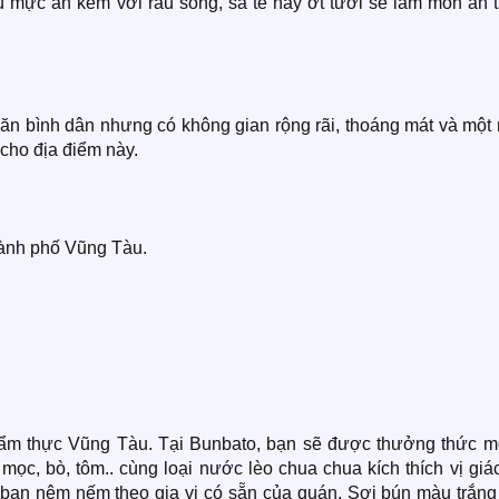
ếu mực ăn kèm với rau sống, sa tế hay ớt tươi sẽ làm món ăn 
 ăn bình dân nhưng có không gian rộng rãi, thoáng mát và một
 cho địa điểm này.
hành phố Vũng Tàu.
 ẩm thực Vũng Tàu. Tại Bunbato, bạn sẽ được thưởng thức mộ
 mọc, bò, tôm.. cùng loại nước lèo chua chua kích thích vị giá
bạn nêm nếm theo gia vị có sẵn của quán. Sợi bún màu trắng