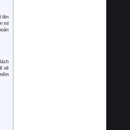
ì lên
ợi mì
 hoàn
 lách
hể sẽ
 nếm