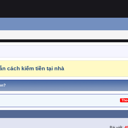
n cách kiếm tiền tại nhà
on?
The
Bài viết:
4