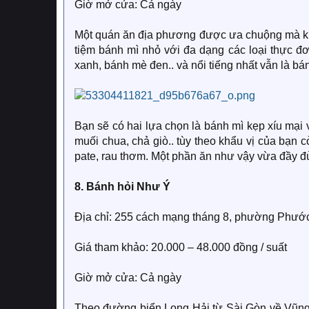
Giờ mở cửa: Cả ngày
Một quán ăn địa phương được ưa chuộng mà khá 
tiệm bánh mì nhỏ với đa dạng các loại thực đ
xanh, bánh mè đen.. và nổi tiếng nhất vẫn là bán
Bạn sẽ có hai lựa chọn là bánh mì kẹp xíu mại 
muối chua, chả giò.. tùy theo khẩu vị của bạn 
pate, rau thơm. Một phần ăn như vậy vừa đầy đ
8. Bánh hỏi Như Ý
Địa chỉ: 255 cách mạng tháng 8, phường Phước
Giá tham khảo: 20.000 – 48.000 đồng / suất
Giờ mở cửa: Cả ngày
Theo đường biển Long Hải từ Sài Gòn về Vũng 