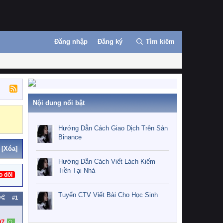
Đăng nhập
Đăng ký
Tìm kiếm
Nội dung nổi bật
Hướng Dẫn Cách Giao Dịch Trên Sàn
Binance
[Xóa]
Hướng Dẫn Cách Viết Lách Kiếm
Tiền Tại Nhà
o dõi
Tuyển CTV Viết Bài Cho Học Sinh
#1
97