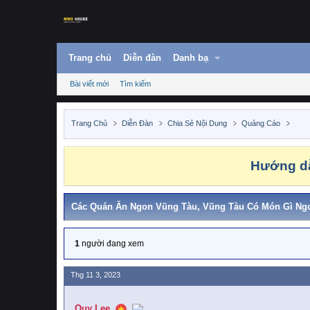
Trang chủ
Diễn đàn
Danh bạ
Bài viết mới
Tìm kiếm
Trang Chủ
Diễn Đàn
Chia Sẻ Nội Dung
Quảng Cáo
Hướng dẫ
Các Quán Ăn Ngon Vũng Tàu, Vũng Tàu Có Món Gì Ng
1
người đang xem
Thg 11 3, 2023
Quy Lee