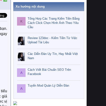
Xu hướng nội dung
Tổng Hợp Các Trang Kiếm Tiền Bằng
K
Cách Click Chọn Hình Ảnh Theo Yêu
Cầu
bạn.
 ngay
Review 123doc - Kiếm Tiền Từ Việc
Upload Tài Liệu
Các Diễn Đàn Uy Tín, Hay Nhất Việt
Nam
Cách Viết Bài Chuẩn SEO Trên
A
Facebook
Tuyển Mod Quản Lý Diễn Đàn
A
 tiếu
 giá
c vị