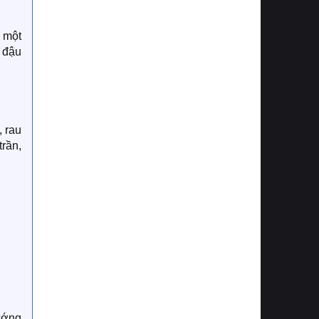
à một
 đậu
, rau
trần,
ướng