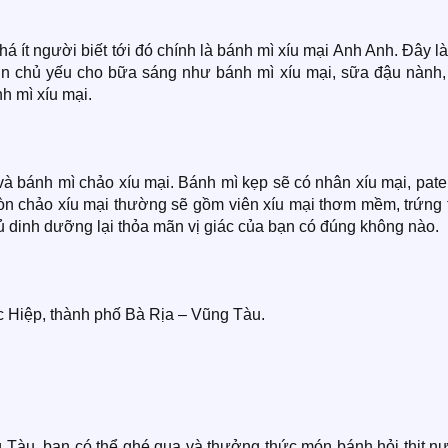
ít người biết tới đó chính là bánh mì xíu mại Anh Anh. Đây l
ơn chủ yếu cho bữa sáng như bánh mì xíu mại, sữa đậu nành,
h mì xíu mại.
và bánh mì chảo xíu mại. Bánh mì kẹp sẽ có nhân xíu mại, pate
còn chảo xíu mại thường sẽ gồm viên xíu mại thơm mềm, trứng 
ủ dinh dưỡng lại thỏa mãn vị giác của bạn có đúng không nào.
 Hiệp, thành phố Bà Rịa – Vũng Tàu.
Tàu, bạn có thể ghé qua và thưởng thức món bánh hỏi thịt n