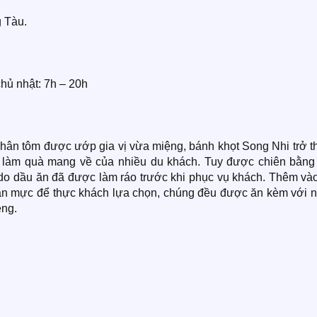
 Tàu.
chủ nhật: 7h – 20h
nhân tôm được ướp gia vị vừa miệng, bánh khọt Song Nhi trở t
 làm quà mang về của nhiều du khách. Tuy được chiên bằng
o dầu ăn đã được làm ráo trước khi phục vụ khách. Thêm vào
ân mực để thực khách lựa chọn, chúng đều được ăn kèm với 
ệng.