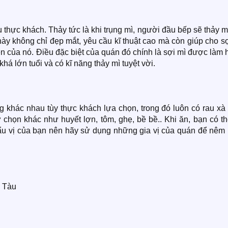
 thực khách. Thảy tức là khi trụng mì, người đầu bếp sẽ thảy m
 này không chỉ đẹp mắt, yêu cầu kĩ thuật cao mà còn giúp cho s
n của nó. Điều đặc biệt của quán đó chính là sợi mì được làm
há lớn tuổi và có kĩ năng thảy mì tuyệt vời.
g khác nhau tùy thực khách lựa chọn, trong đó luôn có rau xà
tự chọn khác như huyết lợn, tôm, ghẹ, bề bề.. Khi ăn, bạn có t
ẩu vị của bạn nên hãy sử dụng những gia vị của quán để nêm
g Tàu