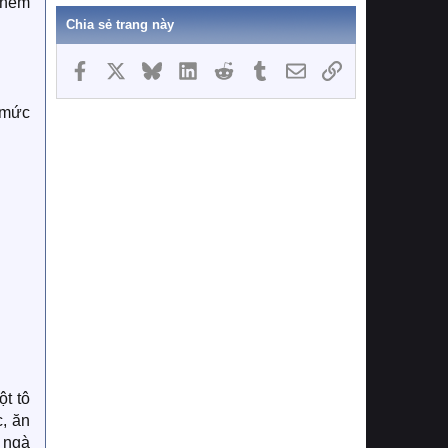
thêm
Chia sẻ trang này
Facebook
X
Bluesky
LinkedIn
Reddit
Tumblr
Email
Link
 mức
t tô
c, ăn
 ngà