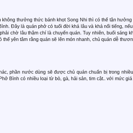
 không thưởng thức bánh khọt Song Nhi thì có thể tận hưởng
nh. Đây là quán phở có tuổi đời khá lâu và khá nổi tiếng, nế
 phải chờ lâu thậm chí là chuyển quán. Tuy nhiên, buổi sáng 
có thể yên tâm rằng quán sẽ lên món nhanh, chủ quán dễ thươn
hác, phần nước dùng sẽ được chủ quán chuẩn bị trong nhiều
Phở Bình có nhiều loại từ bò, gà, hải sản, tim cật.. với mức gi