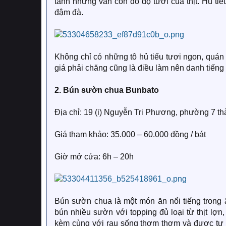
tanh nhưng vẫn còn đó độ tươi của thịt. Hủ ti
đậm đà.
Không chỉ có những tô hủ tiếu tươi ngon, quán
giá phải chăng cũng là điều làm nên danh tiếng
2. Bún sườn chua Bunbato
Địa chỉ: 19 (i) Nguyễn Tri Phương, phường 7 t
Giá tham khảo: 35.000 – 60.000 đồng / bát
Giờ mở cửa: 6h – 20h
Bún sườn chua là một món ăn nổi tiếng trong
bún nhiều sườn với topping đủ loại từ thịt lợn,
kèm cùng với rau sống thơm thơm và được tự 