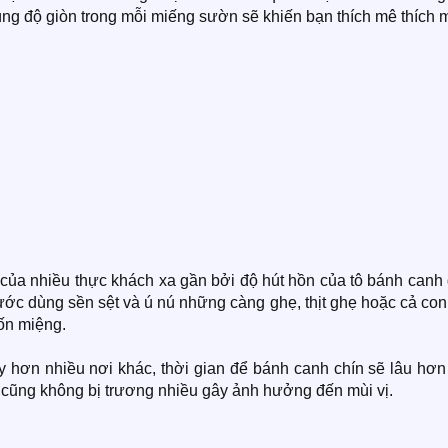
ng độ giòn trong mỗi miếng sườn sẽ khiến bạn thích mê thích m
ủa nhiều thực khách xa gần bởi độ hút hồn của tô bánh canh 
ước dùng sền sệt và ú nú những càng ghẹ, thịt ghẹ hoặc cả co
uốn miệng.
 hơn nhiều nơi khác, thời gian để bánh canh chín sẽ lâu hơn
 cũng không bị trương nhiều gây ảnh hưởng đến mùi vị.