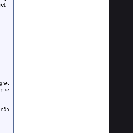
ệt.
ghẹ.
n ghẹ
 nên