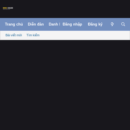
Trang chủ
Diễn đàn
Danh bạ
Đăng nhập
Đăng ký
Bài viết mới
Tìm kiếm