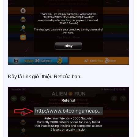
Đây là link giới thiệu Ref của bạn.