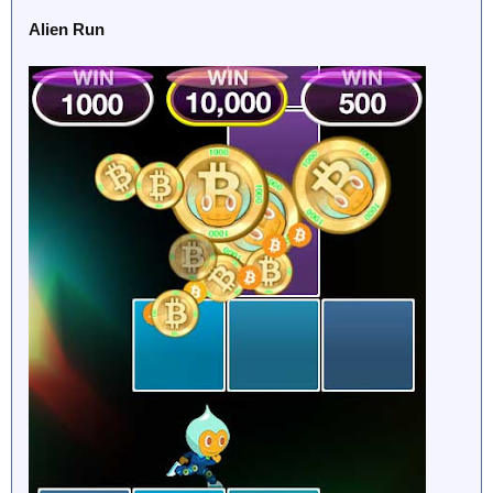
Alien Run