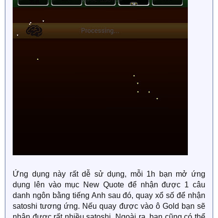
Ứng dụng này rất dễ sử dụng, mỗi 1h bạn mở ứng
dụng lên vào mục New Quote để nhận được 1 câu
danh ngôn bằng tiếng Anh sau đó, quay xổ số để nhận
satoshi tương ứng. Nếu quay được vào ô Gold bạn sẽ
nhận được rất nhiều satoshi. Ngoài ra, bạn cũng có thể