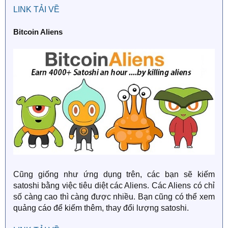
LINK TẢI VỀ
Bitcoin Aliens
Cũng giống như ứng dụng trên, các bạn sẽ kiếm
satoshi bằng việc tiêu diệt các Aliens. Các Aliens có chỉ
số càng cao thì càng được nhiều. Bạn cũng có thể xem
quảng cáo để kiếm thêm, thay đổi lượng satoshi.