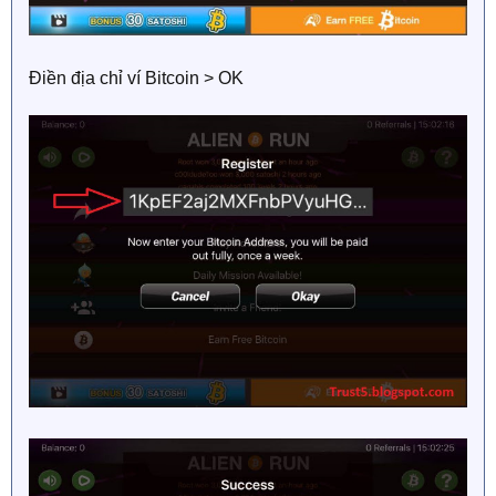
Điền địa chỉ ví Bitcoin > OK