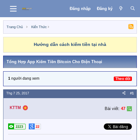
Đăng nhập
Đăng ký
Trang Chủ
Kiến Thức
Hướng dẫn cách kiếm tiền tại nhà
Tổng Hợp App Kiếm Tiền Bitcoin Cho Điện Thoại
1
người đang xem
Theo dõi
Thg 7 25, 2017
#1
KTTM
Bài viết:
47
2223
22