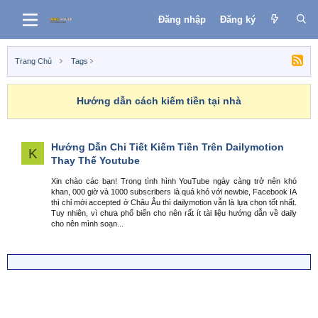
Đăng nhập
Đăng ký
Trang Chủ
Tags
Hướng dẫn cách kiếm tiền tại nhà
Hướng Dẫn Chi Tiết Kiếm Tiền Trên Dailymotion
K
Thay Thế Youtube
Xin chào các bạn! Trong tình hình YouTube ngày càng trở nên khó
khan, 000 giờ và 1000 subscribers là quá khó với newbie, Facebook IA
thì chỉ mới accepted ở Châu Âu thì dailymotion vẫn là lựa chon tốt nhất.
Tuy nhiên, vì chưa phổ biến cho nên rất ít tài liệu hướng dẫn về daily
cho nên mình soạn...