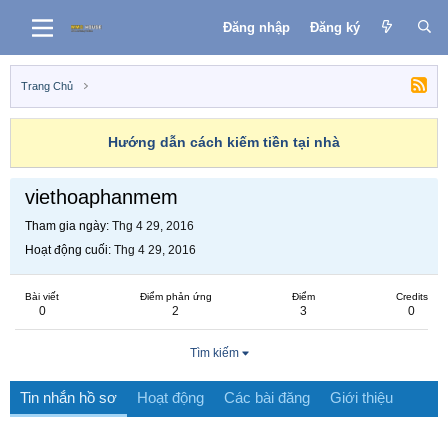
Đăng nhập
Đăng ký
Trang Chủ
Hướng dẫn cách kiếm tiền tại nhà
viethoaphanmem
Tham gia ngày
Thg 4 29, 2016
Hoạt động cuối
Thg 4 29, 2016
Bài viết
Điểm phản ứng
Điểm
Credits
0
2
3
0
Tìm kiếm
Tin nhắn hồ sơ
Hoạt động
Các bài đăng
Giới thiệu