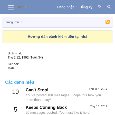
Đăng nhập
Đăng ký
Trang Chủ
Hướng dẫn cách kiếm tiền tại nhà
Sinh nhật
Thg 2 12, 1992 (Tuổi: 34)
Gender
Male
Các danh hiệu
Thg 11 4, 2017
Can't Stop!
10
You've posted 100 messages. I hope this took you
more than a day!
Thg 8 1, 2017
Keeps Coming Back
5
30 messages posted. You must like it here!