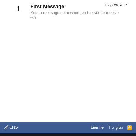
Thg 7 28, 2017
First Message
1
Post a message somewhere on the site to receive
this.
CNG
Liên hệ
Trợ giúp
R
S
S