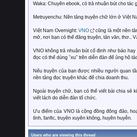
Waka: Chuyên ebook, có trả nhuận bút cho tác gi
Metruyenchu: Nền tảng truyện chữ lớn ở Việt Na
Việt Nam Overnight:
VNO
cũng là một nền tả
mở, nơi bạn có thể đăng truyện, tản văn, thơ.. 
VNO không trả nhuận bút cố định như báo hay 
đọc có thể dùng "xu" trên diễn đàn để ủng hộ tác
Nếu truyện của bạn được nhiều người quan tâm
nền tảng đọc truyện khác để chia doanh thu.
Ngoài truyện chữ, bạn có thể viết bài chia sẻ
viết lách do diễn đàn tổ chức.
Ưu điểm của VNO là cộng đồng đông đảo, hoạt đ
tình, fanfic, truyện xuyên không, huyền huyễn.
Users who are viewing this thread