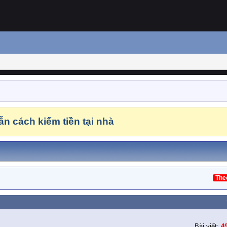
n cách kiếm tiền tại nhà
The
Bài viết:
4