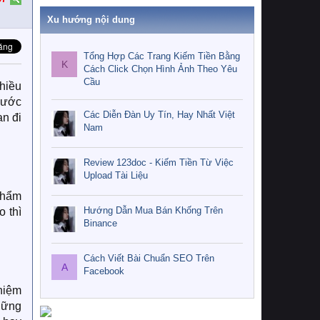
Xu hướng nội dung
Tổng Hợp Các Trang Kiếm Tiền Bằng
K
Cách Click Chọn Hình Ảnh Theo Yêu
Cầu
hiều
g ước
Các Diễn Đàn Uy Tín, Hay Nhất Việt
ạn đi
Nam
Review 123doc - Kiếm Tiền Từ Việc
Upload Tài Liệu
phẩm
Hướng Dẫn Mua Bán Khống Trên
o thì
Binance
Cách Viết Bài Chuẩn SEO Trên
A
Facebook
hiệm
hững