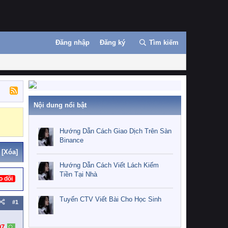
Đăng nhập
Đăng ký
Tìm kiếm
Nội dung nổi bật
Hướng Dẫn Cách Giao Dịch Trên Sàn
Binance
[Xóa]
Hướng Dẫn Cách Viết Lách Kiếm
Tiền Tại Nhà
o dõi
Tuyển CTV Viết Bài Cho Học Sinh
#1
97