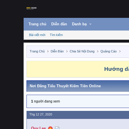
Trang chủ
Diễn đàn
Danh bạ
Bài viết mới
Tìm kiếm
Trang Chủ
Diễn Đàn
Chia Sẻ Nội Dung
Quảng Cáo
Hướng dẫ
Nơi Đăng Tiểu Thuyết Kiếm Tiền Online
1
người đang xem
Thg 12 27, 2020
Quy Lee