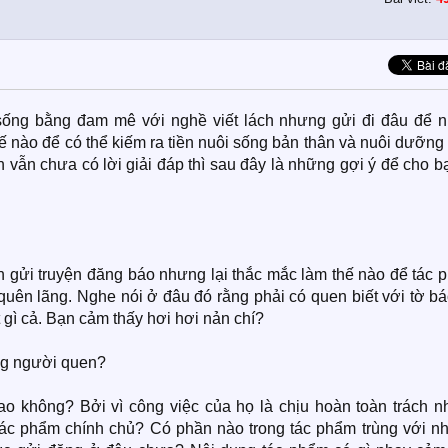
sống bằng đam mê với nghề viết lách nhưng gửi đi đâu để n
ế nào để có thể kiếm ra tiền nuôi sống bản thân và nuôi dưỡn
vẫn chưa có lời giải đáp thì sau đây là những gợi ý để cho b
n gửi truyện đăng báo nhưng lại thắc mắc làm thế nào để tác 
quên lãng. Nghe nói ở đâu đó rằng phải có quen biết với tờ bá
 gì cả. Bạn cảm thấy hơi hơi nản chí?
ng người quen?
sao không? Bởi vì công việc của họ là chịu hoàn toàn trách n
t tác phẩm chính chủ? Có phần nào trong tác phẩm trùng với n