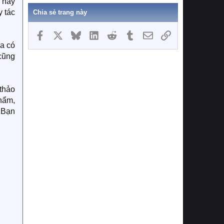
 hay
 tác
Chia sẻ trang này
Facebook
X
Bluesky
LinkedIn
Reddit
Tumblr
Email
Link
ưa có
 cũng
 thảo
phẩm,
 Bạn