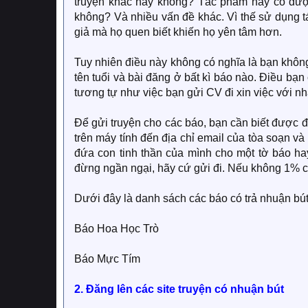
truyện khác hay không? Tác phẩm này có đư
không? Và nhiều vấn đề khác. Vì thế sử dụng t
giả mà họ quen biết khiến họ yên tâm hơn.
Tuy nhiên điều này không có nghĩa là bạn không
tên tuổi và bài đăng ở bất kì báo nào. Điều bạn
tương tự như việc bạn gửi CV đi xin việc với n
Để gửi truyện cho các báo, bạn cần biết được đ
trên máy tính đến địa chỉ email của tòa soạn và
đứa con tinh thần của mình cho một tờ báo ha
đừng ngần ngại, hãy cứ gửi đi. Nếu không 1% c
Dưới đây là danh sách các báo có trả nhuận bút
Báo Hoa Học Trò
Báo Mực Tím
2. Đăng lên các site truyện có nhuận bút