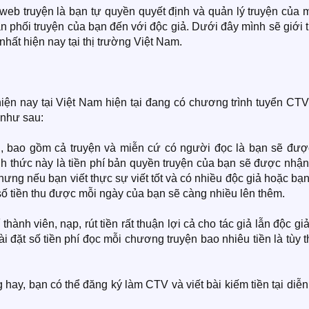
web truyện là bạn tự quyền quyết định và quản lý truyện của 
ân phối truyện của bạn đến với độc giả. Dưới đây mình sẽ giới 
nhất hiện nay tại thị trường Việt Nam.
hiện nay tại Việt Nam hiện tại đang có chương trình tuyển CT
 như sau:
ch, bao gồm cả truyện và miễn cứ có người đọc là bạn sẽ được
nh thức này là tiền phí bản quyền truyện của bạn sẽ được nhậ
hưng nếu bạn viết thực sự viết tốt và có nhiều độc giả hoặc bạn
 số tiền thu được mỗi ngày của bạn sẽ càng nhiều lên thêm.
ành viên, nạp, rút tiền rất thuận lợi cả cho tác giả lẫn độc giả
i đặt số tiền phí đọc mỗi chương truyện bao nhiêu tiền là tùy t
ng hay, bạn có thể đăng ký làm CTV và viết bài kiếm tiền tại diễ