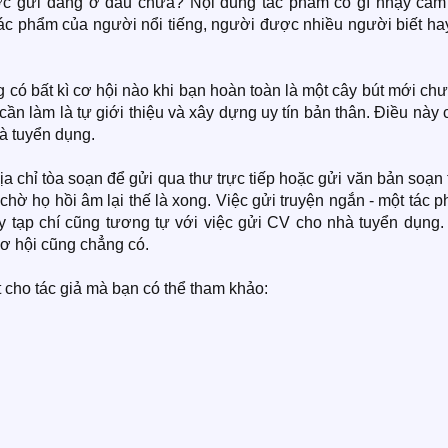
ợc gửi đăng ở đâu chưa? Nội dung tác phẩm có gì nhạy cảm
ác phẩm của người nổi tiếng, người được nhiều người biết hay
 có bất kì cơ hội nào khi bạn hoàn toàn là một cây bút mới ch
 cần làm là tự giới thiệu và xây dựng uy tín bản thân. Điều này
hà tuyển dụng.
ịa chỉ tòa soạn để gửi qua thư trực tiếp hoặc gửi văn bản soạn
 chờ họ hồi âm lại thế là xong. Việc gửi truyện ngắn - một tác 
y tạp chí cũng tương tự với việc gửi CV cho nhà tuyển dụng.
ơ hội cũng chẳng có.
 cho tác giả mà bạn có thể tham khảo: