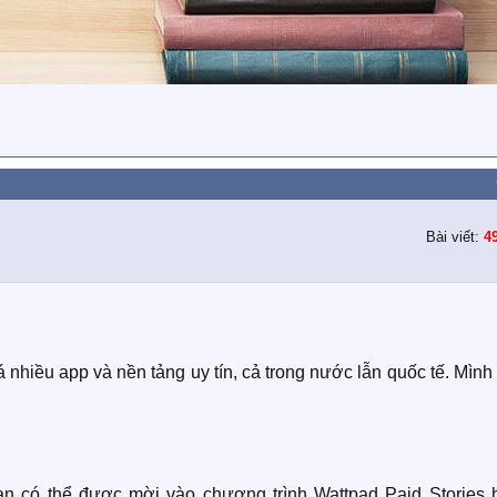
Bài viết:
4
á nhiều app và nền tảng uy tín, cả trong nước lẫn quốc tế. Mình
bạn có thể được mời vào chương trình Wattpad Paid Stories 