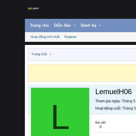
Trang chủ
Diễn đàn
Danh bạ
Hoạt động mới nhất
Register
Trang Chủ
LemuelH06
L
Tham gia ngày
Tháng 5
Hoạt động cuối
Tháng 5
Bài viết
0