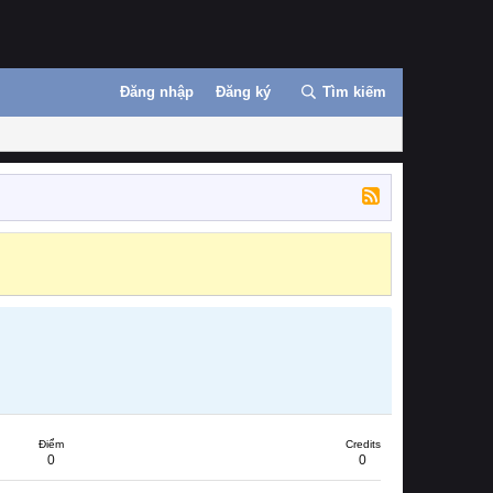
Đăng nhập
Đăng ký
Tìm kiếm
Điểm
Credits
0
0