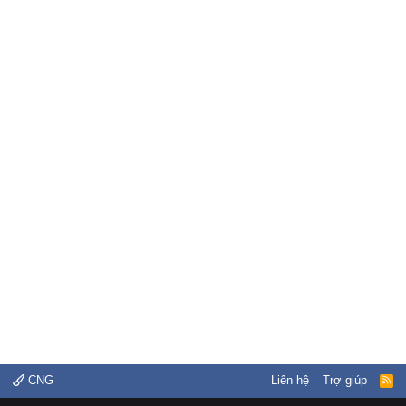
CNG
Liên hệ
Trợ giúp
R
S
S